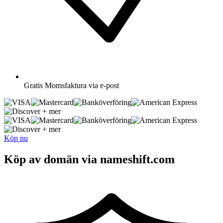
Gratis
Momsfaktura via e-post
+ mer
+ mer
Köp nu
Köp av domän via nameshift.com