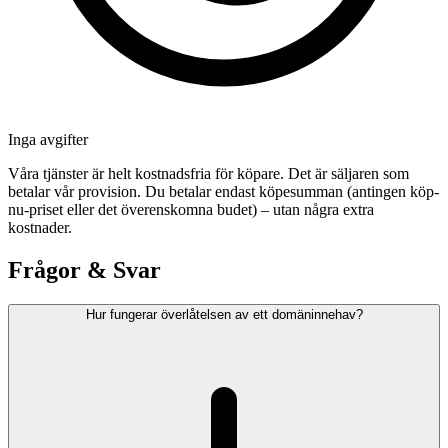
Inga avgifter
Våra tjänster är helt kostnadsfria för köpare. Det är säljaren som
betalar vår provision. Du betalar endast köpesumman (antingen köp-
nu-priset eller det överenskomna budet) – utan några extra
kostnader.
Frågor & Svar
Hur fungerar överlåtelsen av ett domäninnehav?